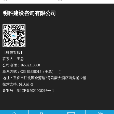
面讲解...
制投资，又能避免恶意低价抢标
算准确性的？”一家专业的工程造
带来的质量隐患，是一个巨大的
价公司，其核心竞争力不仅在于
明科建设咨询有限公司
挑战。此时，工程造价咨询公司
拥有资深的造价师，更在于拥有
的专业介入显得尤为重要。在招
一套严密、科学且标准化的服
投标...
务...
【微信客服】
联系人：王总、
公司电话：16502310000
联系方式：023-86358015（王总） （）
地址：重庆市江北区金源路7号君豪大酒店商务楼12楼
技术支持:
盛庆策动
备案号：
渝ICP备2021008216号-1