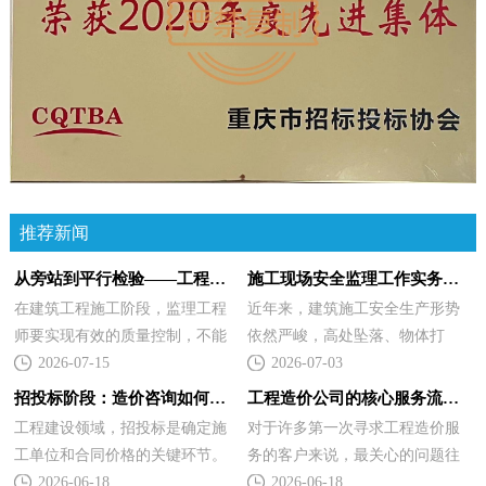
推荐新闻
从旁站到平行检验——工程监理现场质量把控的关键手段与常见误区
施工现场安全监理工作实务指南——隐患排查、危大工程管控与资料闭环
在建筑工程施工阶段，监理工程
近年来，建筑施工安全生产形势
师要实现有效的质量控制，不能
依然严峻，高处坠落、物体打
只停留在看图纸、签资料上，"旁
2026-07-15
击、坍塌、起重伤害等事故时有
2026-07-03
站、巡视、平行检验"三大现场手
发生。作为施工现场独立的监督
招投标阶段：造价咨询如何助力“合理低价”中标？
工程造价公司的核心服务流程：如何确保数据精准
段的运用水平直接决定了监理工
力量，安全监理不仅是法律赋予
工程建设领域，招投标是确定施
对于许多第一次寻求工程造价服
作的实效。许多新入职监理人员
的职责，也是规避监理自身执业
工单位和合同价格的关键环节。
务的客户来说，最关心的问题往
和部分施...
风险的重要环节。本文从实操层
对于建设单位而言，如何既能控
2026-06-18
往是：“你们是如何保证预算或结
2026-06-18