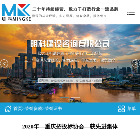
<
>
首页
>
荣誉资质
>
荣誉证书
菜单
2020年—重庆招投标协会—获先进集体